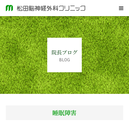
ホーム
当院のご案内
院長ブログ
脳神経外科
BLOG
皮膚科
院長ブログ
睡眠障害