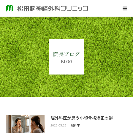
ホーム
当院のご案内
院長ブログ
脳神経外科
BLOG
皮膚科
院長ブログ
脳外科医が思う小顔骨格矯正の謎
脳科学
2026.05.29