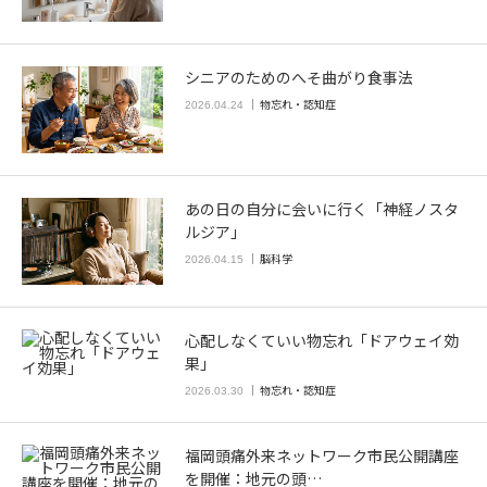
シニアのためのへそ曲がり食事法
物忘れ・認知症
2026.04.24
あの日の自分に会いに行く「神経ノスタ
ルジア」
脳科学
2026.04.15
心配しなくていい物忘れ「ドアウェイ効
果」
物忘れ・認知症
2026.03.30
福岡頭痛外来ネットワーク市民公開講座
を開催：地元の頭…