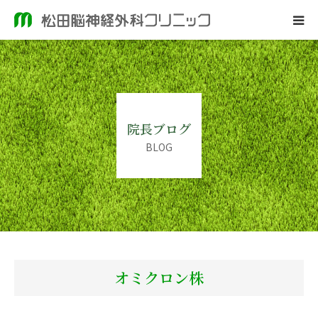
ホーム
当院のご案内
院長ブログ
脳神経外科
BLOG
皮膚科
院長ブログ
オミクロン株