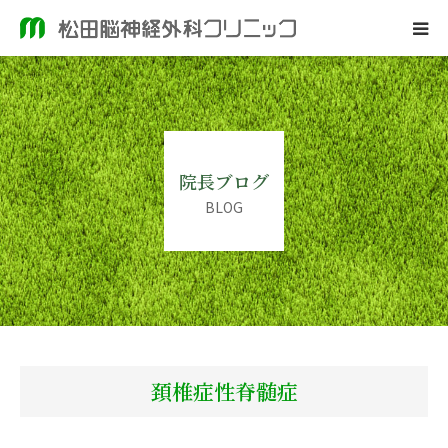
ホーム
当院のご案内
院長ブログ
脳神経外科
BLOG
皮膚科
院長ブログ
頚椎症性脊髄症