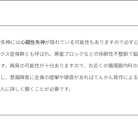
の失神には
心臓性失神
が隠れている可能性もありますので必ず
ークス症候群とも呼ばれ、房室ブロックなどの徐脈性不整脈で
です。再発の可能性が十分ありますので、お近くの循環器内科の
もし、意識障害に全身の痙攣や硬直があればてんかん発作によ
人に詳しく聞くことが必要です。