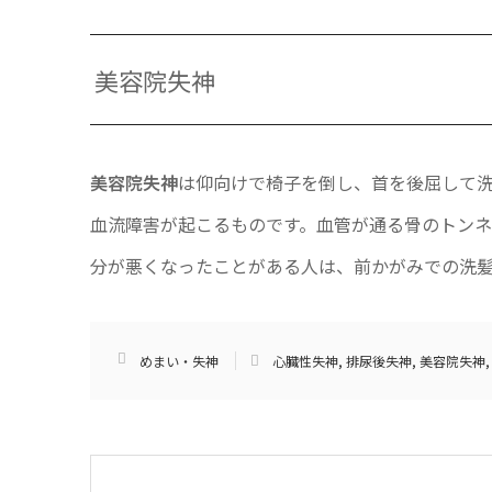
美容院失神
美容院失神
は仰向けで椅子を倒し、首を後屈して
血流障害が起こるものです。血管が通る骨のトン
分が悪くなったことがある人は、前かがみでの洗髪
めまい・失神
心臓性失神
,
排尿後失神
,
美容院失神