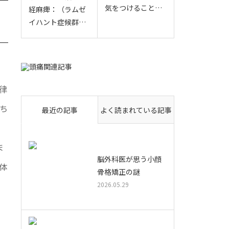
気をつけること…
経麻痺：（ラムゼ
イハント症候群…
で
律
ち
最近の記事
よく読まれている記事
り
ま
脳外科医が思う小顔
体
骨格矯正の謎
2026.05.29