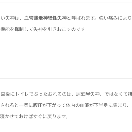
すい失神は、
血管迷走神経性失神
と呼ばれます。強い痛みによ
の機能を抑制して失神を引きおこすのです。
た直後にトイレでぶったおれるのは、居酒屋失神、ではなくて
泄されると一気に腹圧が下がって体内の血液が下半身に集まり、
寝かせておけばすぐに戻ります。