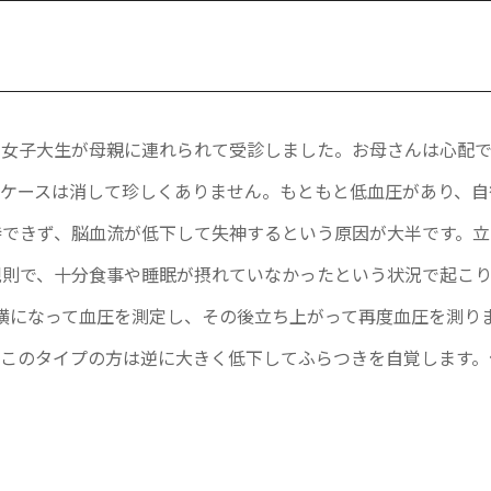
た女子大生が母親に連れられて受診しました。お母さんは心配
なケースは消して珍しくありません。もともと低血圧があり、自
持できず、脳血流が低下して失神するという原因が大半です。立
規則で、十分食事や睡眠が摂れていなかったという状況で起こ
横になって血圧を測定し、その後立ち上がって再度血圧を測り
、このタイプの方は逆に大きく低下してふらつきを自覚します。