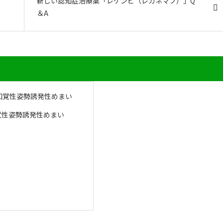
新しい認知症治療薬「レケンビ（レカネマブ）」Q
＆A
覚性姿勢誘発性めまい