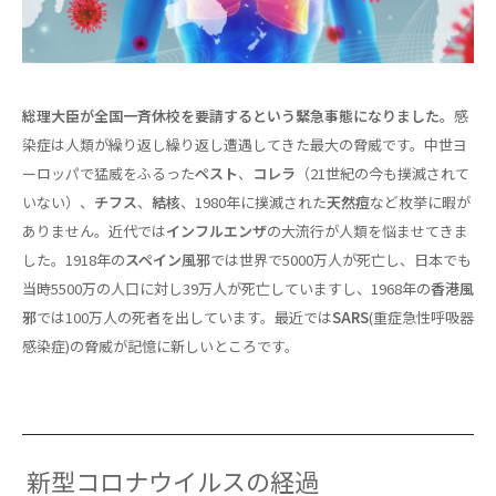
総理大臣が全国一斉休校を要請するという緊急事態になりました。
感
染症は人類が繰り返し繰り返し遭遇してきた最大の脅威です。中世ヨ
ーロッパで猛威をふるった
ペスト
、
コレラ
（21世紀の今も撲滅されて
いない）、
チフス
、
結核
、1980年に撲滅された
天然痘
など枚挙に暇が
ありません。近代では
インフルエンザ
の大流行が人類を悩ませてきま
した。1918年の
スペイン風邪
では世界で5000万人が死亡し、日本でも
当時5500万の人口に対し39万人が死亡していますし、1968年の
香港風
邪
では100万人の死者を出しています。最近では
SARS
(重症急性呼吸器
感染症)の脅威が記憶に新しいところです。
新型コロナウイルスの経過