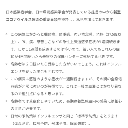
日本感染症学会、日本環境感染学会が発表している提言の中から
新型
コロナウイルス感染の重要事項
を抜粋し、私見を加えておきます。
この病気にかかると咽頭痛、頭重感、強い倦怠感、発熱（37.5度以
上）、咳、痰、息苦しさなどの急性上気道感染症状が1週間続きま
す。しかし1週間も放置するのは怖いので、若い人でもこれらの症
状が4日間続いたら最寄りの保健センターに連絡するべきです。
高齢者は２日続いたら受診した方がいいでしょう。これはインフル
エンザを疑った場合も同じです。
この病気は感冒のような症状が一週間続きますが、その間の全身倦
怠感が非常に強いのが特徴です。これは一般の風邪とはかなり異な
るので鑑別点になると思います。
高齢者では重症化しやすいため、長期療養型施設内の感染には細心
の注意が必要です。
日常の予防策はインフルエンザと同じ「標準予防策」をとります
（体温測定、接触予防、飛沫予防、除菌処置）。