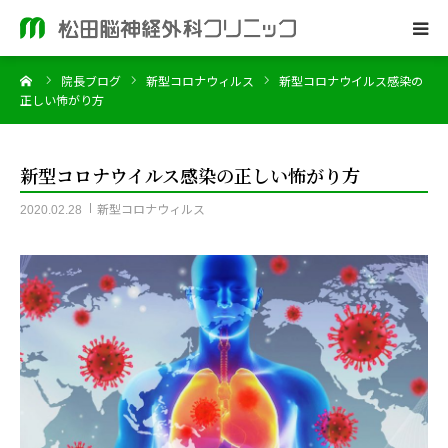
ーム
院長ブログ
新型コロナウィルス
新型コロナウイルス感染の
ホーム
正しい怖がり方
当院のご案内
新型コロナウイルス感染の正しい怖がり方
脳神経外科
新型コロナウィルス
2020.02.28
皮膚科
院長ブログ