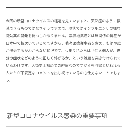
今回の
新型コロナウイルス
の経過を見ていますと、天然痘のように撲
滅できるものではなさそうですので、現状ではインフルエンザの様な
特効薬の開発を待つしかありません。震源地武漢とは無関係の発症が
日本中で相次いでいるのですから、我々医療従事者を含め、もはや誰
が罹患するかわからない状況です。つまり私たちは「
個人個人が、自
分の症状をどのように正しく怖がるか
」という難題を突き付けられて
いるわけです。人類史上初めての経験なのですから専門家といわれる
人たちが不安定なコメントを出し続けているのも仕方ないことでしょ
う。
新型コロナウイルス感染の重要事項