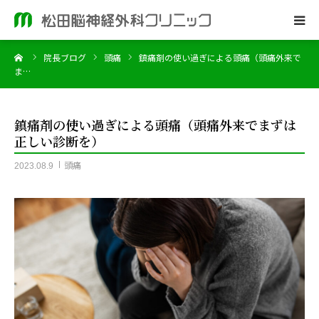
ーム
院長ブログ
頭痛
鎮痛剤の使い過ぎによる頭痛（頭痛外来で
ホーム
ま…
当院のご案内
鎮痛剤の使い過ぎによる頭痛（頭痛外来でまずは
正しい診断を）
脳神経外科
頭痛
2023.08.9
皮膚科
院長ブログ