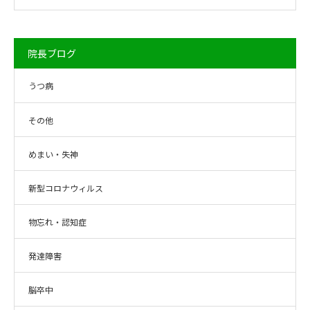
院長ブログ
うつ病
その他
めまい・失神
新型コロナウィルス
物忘れ・認知症
発達障害
脳卒中