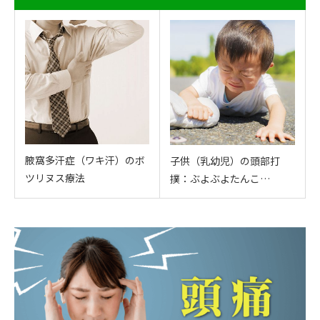
腋窩多汗症（ワキ汗）のボ
子供（乳幼児）の頭部打
ツリヌス療法
撲：ぶよぶよたんこ…