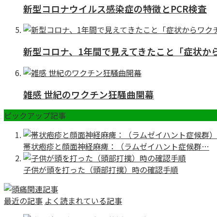
新型コロナウイルス感染症の特徴とPCR検査
新型コロナ、1年間で見えてきたこと「症状か
雑感 世紀のワクチン狂騒曲開幕
ピックアップ記事
帯状疱疹と顔面神経麻痺：（ラムゼイハント症候群…
子供が頭を打った（頭部打撲）時の確認手順
最近の記事
よく読まれている記事