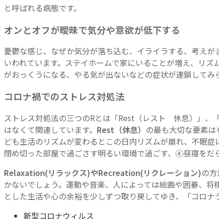
と呼ばれる病態です。
オンとオフが曖昧で気分や意欲が低下する
憂鬱な感じ、なぜか気分が落ち込む、イライラする、考えが
いわれています。ステイホームで家にいることが増え、リズ
がおっくうになる、やる気が出ないなどの症状が連鎖してみ
コロナ禍でのストレス対処法
ストレス対処法の三つのRとは「Rest（レスト 休息）」、「Re
はなくて関連しています。
Rest（休息）
の最も大切な要素は
ども生活のリズムが変わるとこの日内リズムが崩れ、不眠症
閉め切った部屋で過ごさす明るい環境で過ごす、④昼寝をだら
Relaxation(リラックス)やRecreation(リクレーション)
の方
かないでしょう。運動や音楽、人によっては絵画や囲碁、将
とした生活や心の余裕を少しずつ取り戻してゆき、「コロナ
新型コロナウィルス