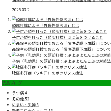
2026.03.2
頭部打撲による「外傷性髄液漏」とは
子供が頭を打った（頭部打撲）時に気をつけること
高齢者の頭部打撲でおこる「慢性硬膜下血腫」について
子供（乳幼児）の頭部打撲：ぶよぶよたんこぶの対処法
腋窩多汗症（ワキ汗）のボツリヌス療法
院長ブログ
うつ病
4
その他
52
めまい・失神
3
新型コロナウィルス
13