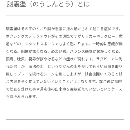
脳震盪（のうしんとう）とは
脳震盪
はその字のとおり脳が急激に揺れ動かされて起こる症状です。
ボクシングのノックアウトがその典型ですがサッカーやラグビー、柔
道などのコンタクトスポーツでもよく起こります。
一時的に意識が無
くなる、記憶が無くなる、めまい感、バランス感覚がおかしくなる、
頭痛、吐気、視界がぼやける
などの症状が現れます。ラグビーでは倒
れた選手が「魔法の水」というやかんの水をかけてもらい意識を取り
戻してプレーを続けるシーンを目にしますが、試合後聞いてみると試
合内容を全く覚えていないということがよくあります。試合後に病院
で検査を受けた事や帰宅後の出来事を翌朝覚えていないというケース
も時折みられます。