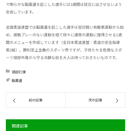
で明らかな脳震盪を起こした選手には3週間は試合に出させないよう
忠告しています。
全国柔道連盟では脳震盪を起こした選手は翌日軽い有酸素運動から始
め、接触プレーのない運動を経て徐々に通常の運動に復帰させる1週
間のメニューを作成しています（全日本柔道連盟：柔道の安全指導
第3版）。勝利至上主義のスポーツ界ですが、子供たちを危険なスポ
ーツ頭部外傷から守る冷静な目を大人は持っておきたいものです。
頭部打撲
脳震盪
前の記事
次の記事
関連記事