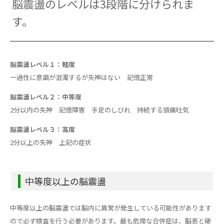
脳震盪のレベルは3段階に分けられま
す。
脳震盪レベル１：軽度
一過性に意識が混濁するが失神はない 記憶正常
脳震盪レベル２：中等度
2分以内の失神 記憶障害 手足のしびれ 持続する頭痛吐気
脳震盪レベル３：高度
2分以上の失神 上記の症状
中等度以上の脳震盪
中等度以上の脳震盪では脳内に異常が発生している可能性があります
ので必ず検査を行う必要があります。最も危険な合併症は、脳表と硬