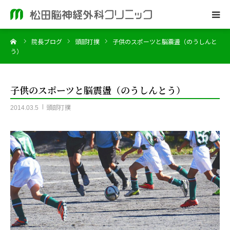
ーム
院長ブログ
頭部打撲
子供のスポーツと脳震盪（のうしんと
ホーム
う）
当院のご案内
子供のスポーツと脳震盪（のうしんとう）
脳神経外科
頭部打撲
2014.03.5
皮膚科
院長ブログ