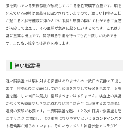
膜を繋いでいる架橋静脈が破綻しておこる
急性硬膜下血腫
です。脳を
包んでいる硬膜は頭蓋骨に固定されていますので、激しい打撲や回転
が起こると脳脊髄液に浮かんでいる脳と硬膜の間にずれができて血管
が破綻して出血し、その血腫が急速に脳を圧迫するのです。これは非
常に重篤な出血です。開頭緊急手術を行っても約半数しか救命でき
ず、また高い確率で後遺症を残します。
軽い脳震盪
軽い脳震盪では脳に対する影響はありませんので数日の安静で回復し
ます。打撲直後は安静にして軽く頭部を冷やして経過を見ます。脳震
盪を起こした当日は競技に復帰すべきではありません。検査上の異常
がなくても頭痛や吐き気が取れない場合は完全に回復するまで最低1
週間の安静が必要です。一度脳震盪を起こすと次の打撲で脳震盪を起
こすリスクは増加し、より重篤になりやすいという
セカンドインパク
ト症候群
が知られています。そのためアメリカ神経学会ではラグビー