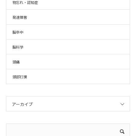
物忘れ・認知症
発達障害
脳卒中
脳科学
頭痛
頭部打撲
アーカイブ