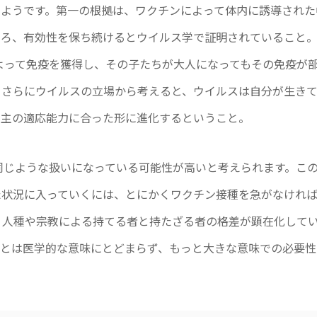
いようです。第一の根拠は、ワクチンによって体内に誘導された
しろ、有効性を保ち続けるとウイルス学で証明されていること
によって免疫を獲得し、その子たちが大人になってもその免疫が
。さらにウイルスの立場から考えると、ウイルスは自分が生き
宿主の適応能力に合った形に進化するということ。
と同じような扱いになっている可能性が高いと考えられます。こ
た状況に入っていくには、とにかくワクチン接種を急がなけれ
、人種や宗教による持てる者と持たざる者の格差が顕在化して
義とは医学的な意味にとどまらず、もっと大きな意味での必要性