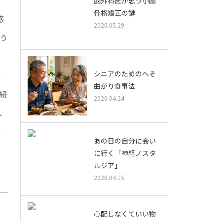
脳外科医が思う小顔
骨格矯正の謎
感
2026.05.29
う
専
シニアのためのへそ
退
曲がり食事法
紐
2026.04.24
、
い
あの日の自分に会い
に行く「神経ノスタ
ルジア」
2026.04.15
心配しなくていい物