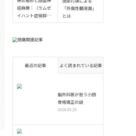
帯状疱疹と顔面神
頭部打撲による
経麻痺：（ラムゼ
「外傷性髄液漏」
イハント症候群…
とは
最近の記事
よく読まれている記事
脳外科医が思う小顔
骨格矯正の謎
2026.05.29