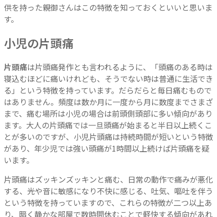
供を持った親御さんはこの特徴を知っておくといいと思いま
す。
小児の片頭痛
片頭痛
は片頭痛発作とも言われるように、「頭痛のある時は
寝込むほどに痛いけれども、そうでない時は普通に生活でき
る」という特徴を持っています。だらだらと毎日痛むもので
はありません。頻度は数か月に一度から月に数度までさまざ
まで、痛む場所は小児の場合は前頭側頭部に多い傾向があり
ます。大人の片頭痛では一旦頭痛が始まると半日以上続くこ
とが多いのですが、小児片頭痛は持続時間が短いという特徴
があり、年少児では強い頭痛が1時間以上続けば片頭痛を疑
います。
片頭痛はズッキンズッキンと痛む、日常の動作で痛みが悪化
する、光や音に敏感になり不快に感じる、吐気、嘔吐を伴う
という特徴を持っていますので、これらの特徴が二つ以上あ
り、暗く静かな部屋で数時間休むことで軽快する傾向があれ