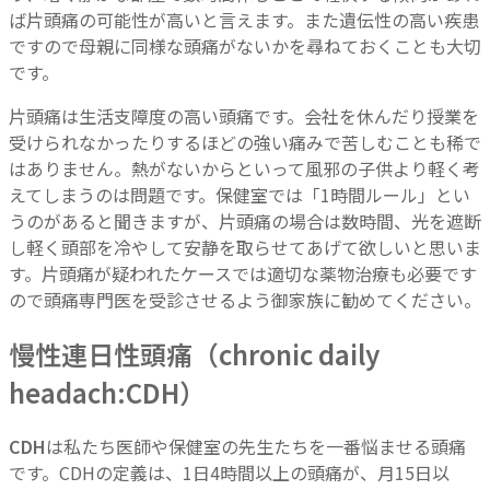
ば片頭痛の可能性が高いと言えます。また遺伝性の高い疾患
ですので母親に同様な頭痛がないかを尋ねておくことも大切
です。
片頭痛は生活支障度の高い頭痛です。会社を休んだり授業を
受けられなかったりするほどの強い痛みで苦しむことも稀で
はありません。熱がないからといって風邪の子供より軽く考
えてしまうのは問題です。保健室では「1時間ルール」とい
うのがあると聞きますが、片頭痛の場合は数時間、光を遮断
し軽く頭部を冷やして安静を取らせてあげて欲しいと思いま
す。片頭痛が疑われたケースでは適切な薬物治療も必要です
ので頭痛専門医を受診させるよう御家族に勧めてください。
慢性連日性頭痛（chronic daily
headach:CDH）
CDH
は私たち医師や保健室の先生たちを一番悩ませる頭痛
です。CDHの定義は、1日4時間以上の頭痛が、月15日以