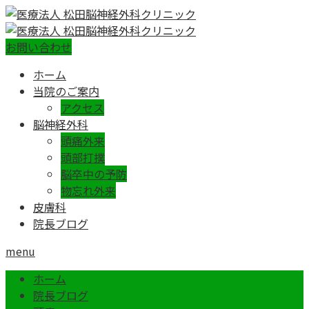
お問い合わせ
ホーム
当院のご案内
アクセス
脳神経外科
頭痛外来
頭部打撲
脳卒中の予防
物忘れ外来
皮膚科
院長ブログ
menu
ホーム
院長ブログ