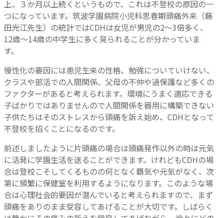
上、３か月以上続くというもので、これは不登校の原因の一
つになっています。筑波学園病院小児科思春期頭痛外来（藤
田光江先生）の統計ではCDHは女児が男児の2～3倍多く、
12歳～14歳の中学生に多く見られることが分かっていま
す。
慢性化の要因には患児生来の性格、勉強についていけない、
クラスや部活での人間関係、父母の不仲や過保護など多くの
ファクターがあると考えられます。環境にうまく適応できる
子ばかりではありませんので人間関係を器用に構築できない
子供たちはそのストレスから頭痛を訴え始め、CDHとなって
不登校を招くことになるのです。
前述しましたように片頭痛の場合は頭痛発作以外の時は元気
に活発に学園生活を送ることができます。けれどもCDHの場
合は登校こそしてくるものの何となく覇気や元気がなく、次
第に頻繁に保健室を利用するようになります。このような場
合は心理社会的要因が潜んでいると考えられますので、まず
頭痛をありのまま受容してあげることが大切です。しばらく
は静かにその痛みの訴えを受容してあげながら、徐々にどの