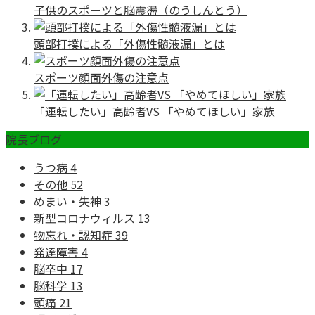
子供のスポーツと脳震盪（のうしんとう）
頭部打撲による「外傷性髄液漏」とは
スポーツ顔面外傷の注意点
「運転したい」高齢者VS 「やめてほしい」家族
院長ブログ
うつ病
4
その他
52
めまい・失神
3
新型コロナウィルス
13
物忘れ・認知症
39
発達障害
4
脳卒中
17
脳科学
13
頭痛
21