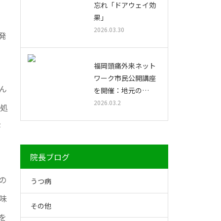
忘れ「ドアウェイ効
果」
2026.03.30
発
福岡頭痛外来ネット
ワーク市民公開講座
ん
を開催：地元の…
2026.03.2
で処
が
院長ブログ
の
うつ病
味
その他
を