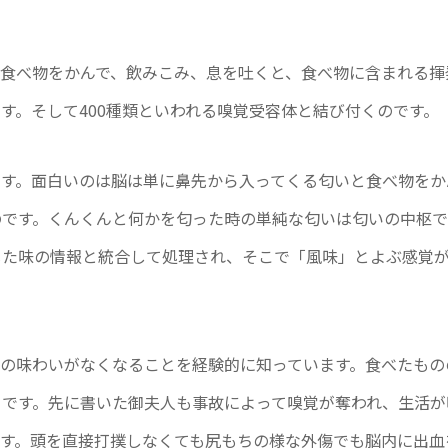
食べ物をかんで、飲みこみ、息を吐くと、食べ物に含まれる揮
す。そして400種類といわれる嗅覚受容体と結び付くのです。
です。面白いのは脳は単に鼻先から入ってくる匂いと食べ物をか
のです。くんくんと何かを匂った時の単純な匂いは匂いの中枢
じた味の情報と統合して処理され、そこで「風味」とよぶ感覚
の味わいがなくなることを経験的に知っています。食べたもの
らです。先に書いた御夫人も事故によって嗅覚が奪われ、生活が
す。頭を直接打撲しなくても尻もちの様な外傷でも脳内に出血