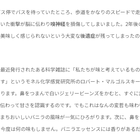
バス停でバスを待っていたところ、歩道をかなりのスピードで
ついた衝撃が脳に伝わり
嗅神経
を損傷してしまいました。2年後
く美味しく感じられないという大変な
後遺症
が残ってしまったの
。最近発行されたある科学雑誌に「私たちが味と考えているも
です」というモネル化学感覚研究所のロバート・マルゴルスキ
ります。鼻をつまんで白いジェリービーンズをかむと、すぐに
伝わって甘さを認識するのです。でもこれはなんの変哲も味わ
ちまちおいしいバニラの風味が一気にひろがります。次に、鼻を
と今度は何の味もしません。バニラエッセンスには香りがある