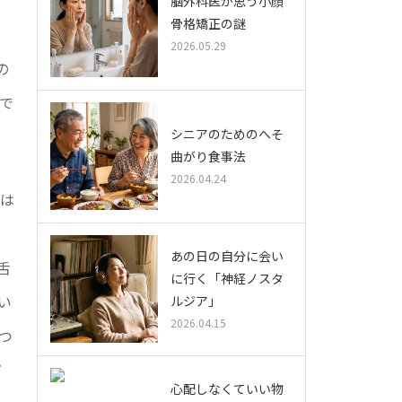
脳外科医が思う小顔
骨格矯正の謎
走
2026.05.29
の
で
シニアのためのへそ
曲がり食事法
2026.04.24
のは
ー
あの日の自分に会い
舌
に行く「神経ノスタ
い
ルジア」
2026.04.15
つ
だ
心配しなくていい物