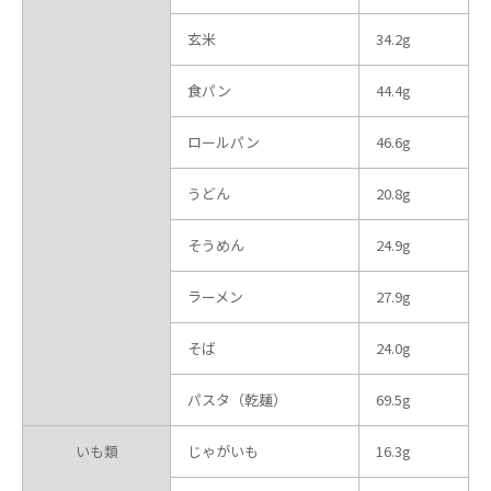
玄米
34.2g
食パン
44.4g
ロールパン
46.6g
うどん
20.8g
そうめん
24.9g
ラーメン
27.9g
そば
24.0g
パスタ（乾麺）
69.5g
いも類
じゃがいも
16.3g