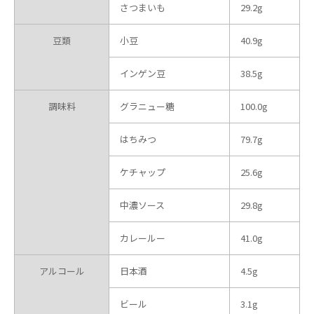
さつまいも
29.2g
豆類
小豆
40.9g
インゲン豆
38.5g
調味料
グラニュー糖
100.0g
はちみつ
79.7g
ケチャップ
25.6g
中濃ソース
29.8g
カレールー
41.0g
アルコール
日本酒
4.5g
ビール
3.1g