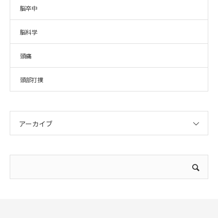
脳卒中
脳科学
頭痛
頭部打撲
アーカイブ