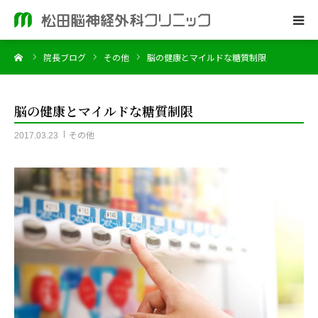
ーム
院長ブログ
その他
脳の健康とマイルドな糖質制限
ホーム
当院のご案内
脳の健康とマイルドな糖質制限
その他
2017.03.23
脳神経外科
皮膚科
院長ブログ