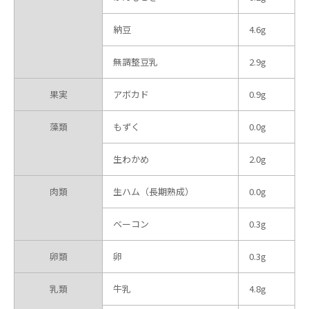
納豆
4.6g
無調整豆乳
2.9g
果実
アボカド
0.9g
藻類
もずく
0.0g
生わかめ
2.0g
肉類
生ハム（長期熟成）
0.0g
ベーコン
0.3g
卵類
卵
0.3g
乳類
牛乳
4.8g