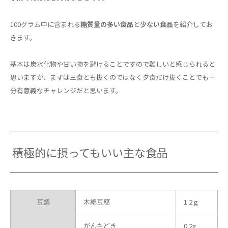
100グラム中に含まれる
糖質量の多い食品
と
少ない食品
を紹介してお
きます。
基本は炭水化物や甘い物を避けることですので難しいと感じられると
思いますが、まずは三食とも抜くのではなく夕食だけ抜くことでも十
分有意義なチャレンジだと思います。
積極的に摂ってもいい主な食品
豆類
木綿豆腐
1.2ｇ
がんもどき
0.2g