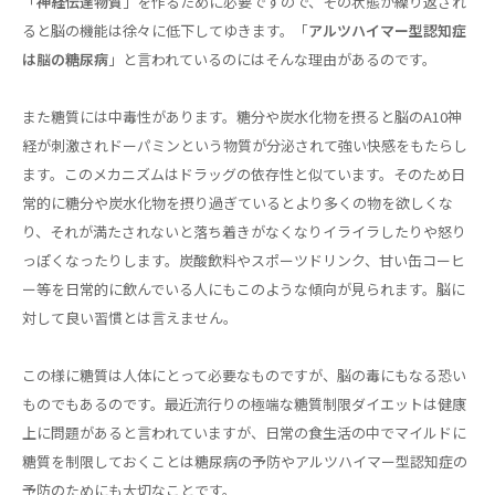
「
神経伝達物質
」を作るために必要ですので、その状態が繰り返され
ると脳の機能は徐々に低下してゆきます。「
アルツハイマー型認知症
は脳の糖尿病
」と言われているのにはそんな理由があるのです。
また糖質には中毒性があります。糖分や炭水化物を摂ると脳のA10神
経が刺激されドーパミンという物質が分泌されて強い快感をもたらし
ます。このメカニズムはドラッグの依存性と似ています。そのため日
常的に糖分や炭水化物を摂り過ぎているとより多くの物を欲しくな
り、それが満たされないと落ち着きがなくなりイライラしたりや怒り
っぽくなったりします。炭酸飲料やスポーツドリンク、甘い缶コーヒ
ー等を日常的に飲んでいる人にもこのような傾向が見られます。脳に
対して良い習慣とは言えません。
この様に糖質は人体にとって必要なものですが、脳の毒にもなる恐い
ものでもあるのです。最近流行りの極端な糖質制限ダイエットは健康
上に問題があると言われていますが、日常の食生活の中でマイルドに
糖質を制限しておくことは糖尿病の予防やアルツハイマー型認知症の
予防のためにも大切なことです。