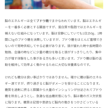
脳のエネルギーは全て
ブドウ糖
でまかなわれています。脳はエネルギ
ーを一番多く必要とする臓器ですが、蛋白質や脂肪ではエネルギーを
補えない仕組みになっています。脳は安静にしていても1日250g、1時
間に5gのブドウ糖を消費していますが、ブドウ糖をほとんど蓄積でき
ないので常時供給してやる必要があります。頭が疲れた時や長時間の
勉強、会議の時などに少量の糖分を取ると頭がすっきりしたり、集中
力が増す体験をした事がある方も多いと思います。ブドウ糖は脳の活
動を維持して効率よく働かせるために大切な栄養素なのです。
けれども糖分は良い事ばかりではありません。確かに糖は脳のエネル
ギー源ですが、摂り過ぎると脳がダメージを受けることになります。
糖質を過剰に摂ると膵臓から大量のインシュリンが分泌されてブドウ
糖を除去しようとし、急激な低血糖状態になり、脳は糖のガス欠状態
に陥ります。糖質は記憶や意欲など脳内の働きをつかさどっている