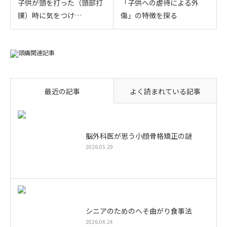
子供が頭を打った（頭部打
「子供への虐待による外
撲）時に気をつけ…
傷」の特徴を探る
最近の記事
よく読まれている記事
脳外科医が思う小顔骨格矯正の謎
2026.05.29
シニアのためのへそ曲がり食事法
2026.04.24