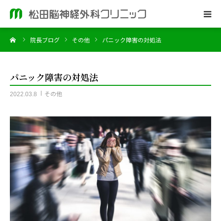
ーム
院長ブログ
その他
パニック障害の対処法
ホーム
当院のご案内
パニック障害の対処法
その他
2022.03.8
脳神経外科
皮膚科
院長ブログ