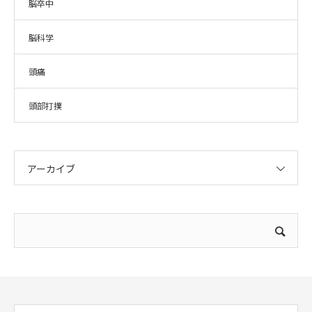
脳卒中
脳科学
頭痛
頭部打撲
アーカイブ