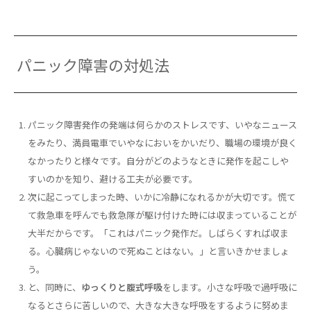
パニック障害の対処法
パニック障害発作の発端は何らかのストレスです、いやなニュース
をみたり、満員電車でいやなにおいをかいだり、職場の環境が良く
なかったりと様々です。自分がどのようなときに発作を起こしや
すいのかを知り、避ける工夫が必要です。
次に起こってしまった時、いかに冷静になれるかが大切です。慌て
て救急車を呼んでも救急隊が駆け付けた時には収まっていることが
大半だからです。「これはパニック発作だ。しばらくすれば収ま
る。心臓病じゃないので死ぬことはない。」と言いきかせましょ
う。
と、同時に、
ゆっくりと腹式呼吸
をします。小さな呼吸で過呼吸に
なるとさらに苦しいので、大きな大きな呼吸をするように努めま