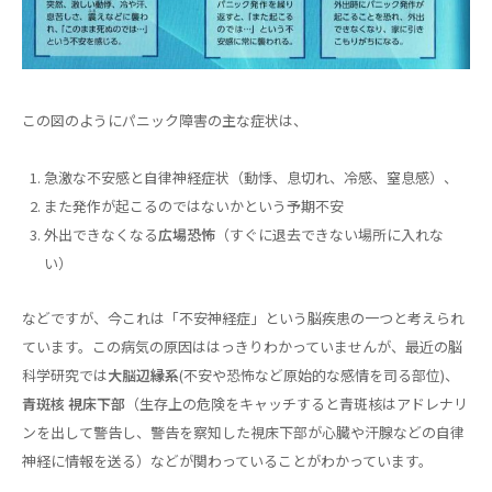
この図のようにパニック障害の主な症状は、
急激な不安感と自律神経症状（動悸、息切れ、冷感、窒息感）、
また発作が起こるのではないかという予期不安
外出できなくなる
広場恐怖
（すぐに退去できない場所に入れな
い）
などですが、今これは「不安神経症」という脳疾患の一つと考えられ
ています。この病気の原因ははっきりわかっていませんが、最近の脳
科学研究では
大脳辺縁系
(不安や恐怖など原始的な感情を司る部位)、
青斑核 視床下部
（生存上の危険をキャッチすると青斑核はアドレナリ
ンを出して警告し、警告を察知した視床下部が心臓や汗腺などの自律
神経に情報を送る）などが関わっていることがわかっています。