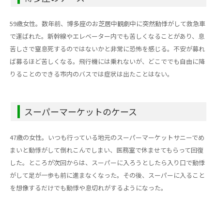
59歳女性。数年前、博多座のお芝居中観劇中に突然動悸がして救急車
で運ばれた。新幹線やエレベーター内でも苦しくなることがあり、息
苦しさで窒息死するのではないかと非常に恐怖を感じる。不安が募れ
ば募るほど苦しくなる。飛行機には乗れないが、どこででも自由に降
りることのできる市内のバスでは症状は出たことはない。
スーパーマーケットのケース
47歳の女性。いつも行っている地元のスーパーマーケットサニーでめ
まいと動悸がして倒れこんでしまい、医務室で休ませてもらって回復
した。ところが次回からは、スーパーに入ろうとしたら入り口で動悸
がして足が一歩も前に進まなくなった。その後、スーパーに入ること
を想像するだけでも動悸や息切れがするようになった。